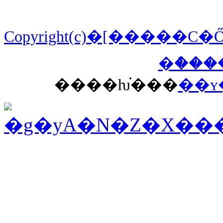
Copyright(c)�[����
����ƕ֗���
��ʏ