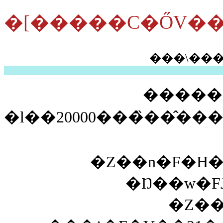
�[�����C�ŐV��
�����
�Ζ��n�F�H
�Ŋ��w�F
�Ζ��