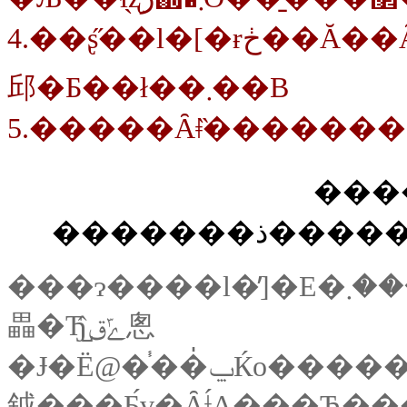
4.��ʂ̋��l�[�ɍڂ��Ă��Ȃ����i���͋C�Ȃǁj�ɂ��āA�ڂ����������󂯂
邱�Ƃ��ł��܂��B
���
�������
���ɂ����l�̓]�E�ݻق͂������܂����A�c�O�Ȃ��
畾�Ђ̺ݻق̂悤
�Ɉ�Ë@�֓��̍ݐЌo�����Ȃ��ƁA�{����ϯ�ݸނ͏o���܂���B�Ⴆ�΁u��Ư��ւ̓]�E�̗��Ƃ����v��u��w���������ԕa�@�̌���I�ȈႢ�v�A�u�a�@�̖ʐڂōD����
鉞���Ƃ́v�Ȃǂ́A���Ђ