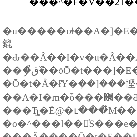
�u�����ɒǂ��A�]�
鎞
�Ō�t�Ȃ�ł͂̔Y�݂��]���