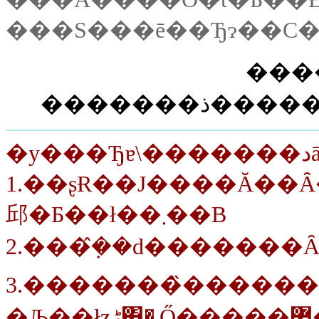
���S���ē��Ђɂ��C
���
�������
�y���Ђɐ
1.��ʂɌ��J����Ă��
邱�Ƃ��ł��܂��B
2.���݂̂��d�������
3.�������̏�����